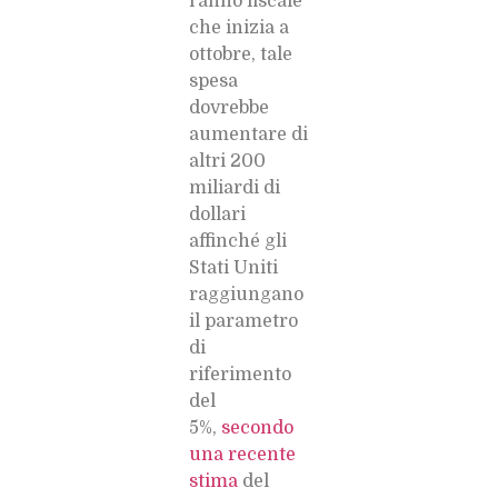
l’anno fiscale
che inizia a
ottobre, tale
spesa
dovrebbe
aumentare di
altri 200
miliardi di
dollari
affinché gli
Stati Uniti
raggiungano
il parametro
di
riferimento
del
5%,
secondo
una recente
stima
del