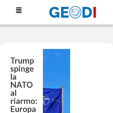
Trump
spinge
la
NATO
al
riarmo:
Europa