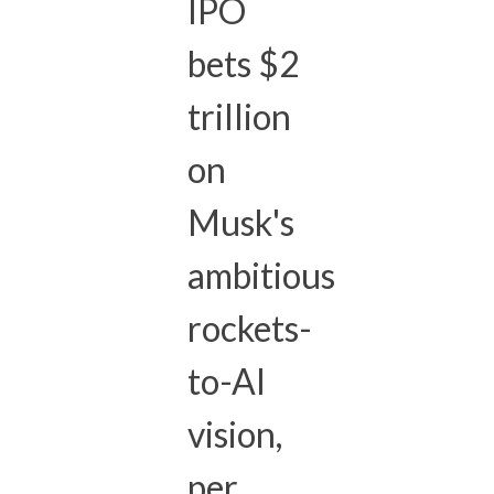
IPO
bets $2
trillion
on
Musk's
ambitious
rockets-
to-AI
vision,
per