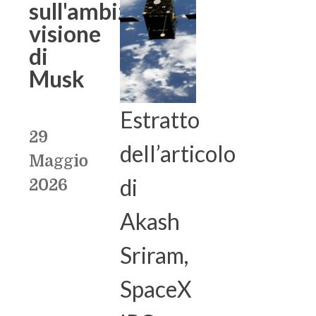
sull'ambiziosa
visione
di
Musk
Estratto
29
dell’articolo
Maggio
di
2026
Akash
Sriram,
SpaceX