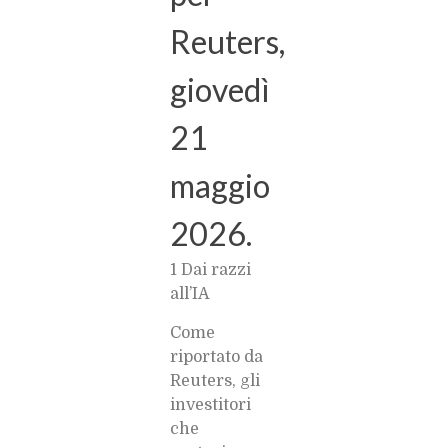
Reuters,
giovedì
21
maggio
2026.
1 Dai razzi
all’IA
Come
riportato da
Reuters, gli
investitori
che