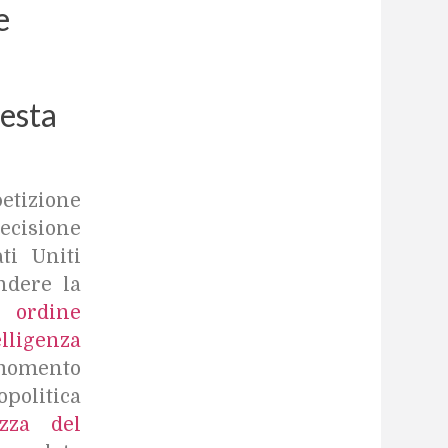
e
uesta
tizione
decisione
ti Uniti
ndere la
so
ordine
ligenza
momento
opolitica
zza del