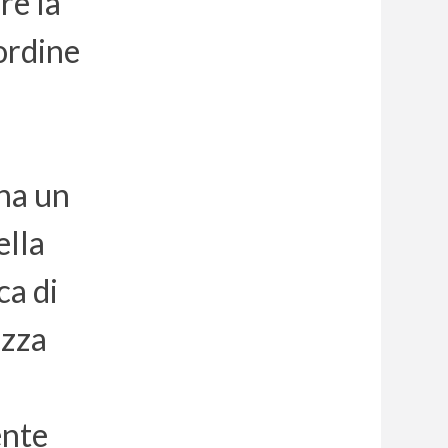
re la
 ordine
gna un
ella
ca di
ozza
ente