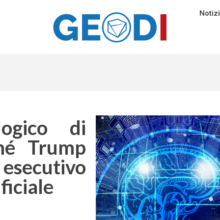
Notiz
ogico di
ché Trump
 esecutivo
ficiale