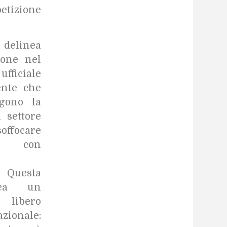
etizione
delinea
ione nel
fficiale
ente che
ngono la
 settore
offocare
e con
. Questa
inea un
 libero
azionale: