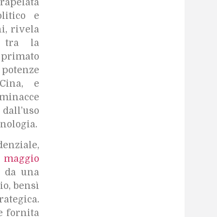
lata
litico e
i, rivela
 tra la
l primato
 potenze
ina, e
 minacce
dall’uso
cnologia.
enziale,
 maggio
a da una
io, bensì
rategica.
e fornita