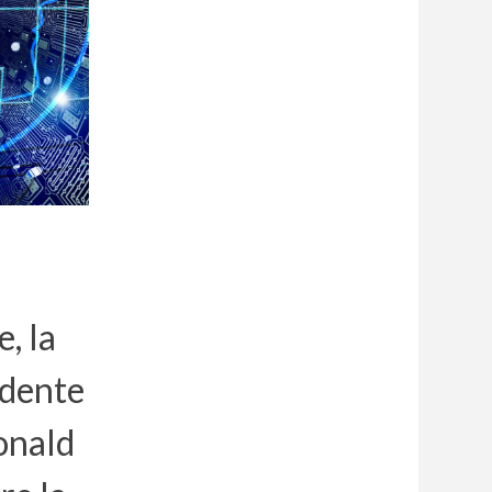
, la
idente
Donald