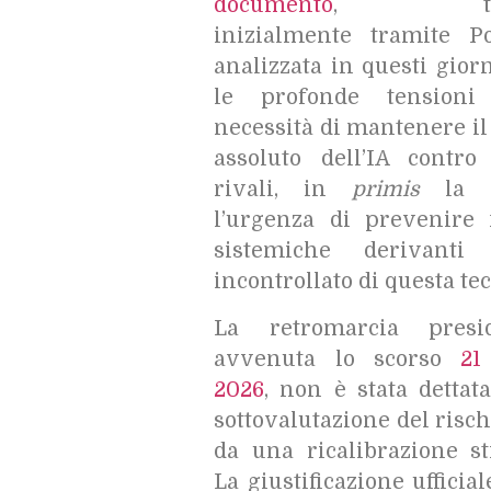
documento
, trape
inizialmente tramite Po
analizzata in questi giorn
le profonde tensioni
necessità di mantenere i
assoluto dell’IA contro
rivali, in
primis
la C
l’urgenza di prevenire
sistemiche derivanti 
incontrollato di questa te
La retromarcia presid
avvenuta lo scorso
21
2026
, non è stata dettat
sottovalutazione del risch
da una ricalibrazione st
La giustificazione ufficial