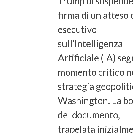
Trump di sospende
firma di un atteso
esecutivo
sull’Intelligenza
Artificiale (IA) se
momento critico n
strategia geopoliti
Washington. La b
del documento,
trapelata inizialm