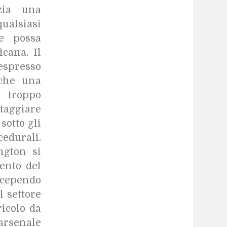
zia una
qualsiasi
he possa
icana. Il
esso
 che una
troppo
taggiare
sotto gli
cedurali.
ngton si
ento del
rcependo
l settore
icolo da
arsenale