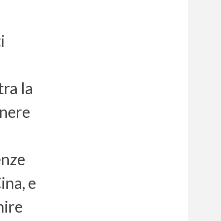
i
tra la
enere
enze
Cina, e
nire