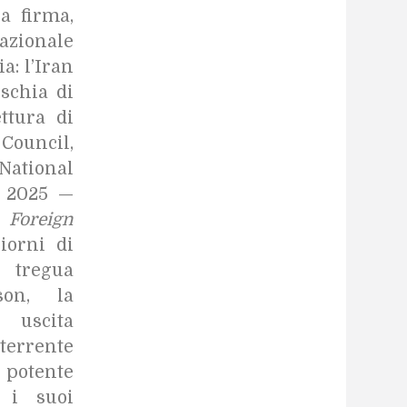
la firma,
zionale
a: l’Iran
schia di
ttura di
Council,
 National
l 2025 —
di
Foreign
iorni di
 tregua
son, la
 uscita
terrente
 potente
 i suoi