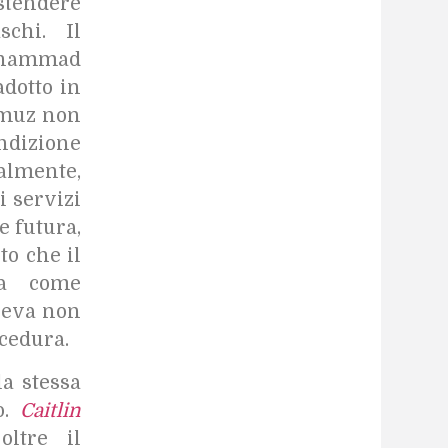
estendere
schi. Il
Mohammad
adotto in
ormuz non
dizione
lmente,
i servizi
e futura,
to che il
ica come
 leva non
cedura.
la stessa
to.
Caitlin
ltre il