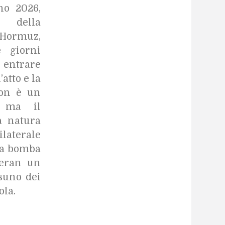
no 2026,
o della
i Hormuz,
e giorni
 entrare
’atto e la
non è un
, ma il
a natura
ilaterale
la bomba
heran un
ssuno dei
ola.