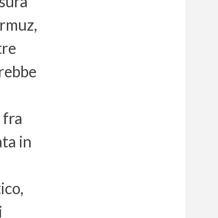
usura
ormuz,
tre
vrebbe
 fra
ata in
ico,
i