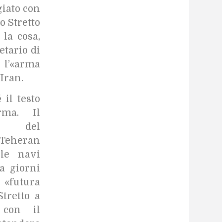
iato con
lo Stretto
la cosa,
retario di
l’«arma
Iran.
il testo
rma. Il
e del
Teheran
lle navi
a giorni
a «futura
tretto a
 con il