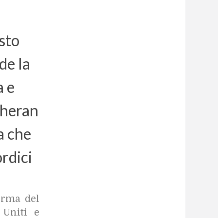
esto
de la
a e
eheran
ia che
rdici
irma del
Uniti e