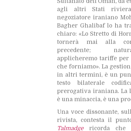
Sultanato dell’Oman, da 
agli altri Stati riviera
negoziatore iraniano 
Bagher Ghalibaf lo ha tr
chiaro: «Lo Stretto di H
tornerà mai alla con
precedente; natura
applicheremo tariffe per 
che forniamo». La gestion
in altri termini, è un pun
testo bilaterale codif
prerogativa iraniana. La
è una minaccia, è una pro
Una voce dissonante, sul
rivista, contesta il pun
Talmadge
ricorda che o