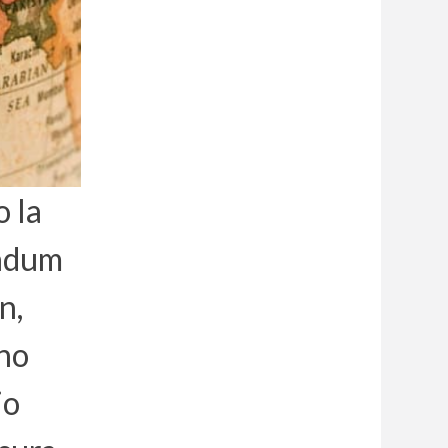
o la
andum
n,
no
io