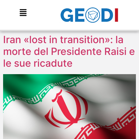
Iran «lost in transition»: la
morte del Presidente Raisi e
le sue ricadute