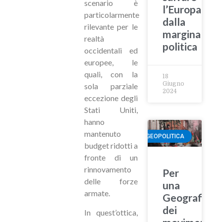
scenario è
l’Europa
particolarmente
dalla
rilevante per le
marginalità
realtà
politica
occidentali ed
europee, le
quali, con la
18
Giugno
sola parziale
2024
eccezione degli
Stati Uniti,
hanno
mantenuto
GEOPOLITICA
budget ridotti a
fronte di un
rinnovamento
Per
delle forze
una
armate.
Geografia
dei
In quest’ottica,