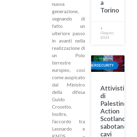
a
nuova
Torino
generazione,
segnando di
fatto un
4
ulteriore passo
Giugno
2024
in avanti nella
realizzazione di
un Polo
terrestre
CYBERSECURITY
europeo, così
come auspicato
dal Ministro
Attivisti
della difesa
di
Guido
Palestine
Crosetto.
Action
Inoltre,
Scotland
l’accordo tra
sabotano
Leonardo e
cavi
KNDS –