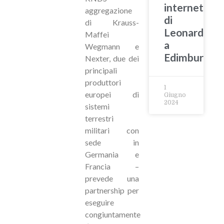
internet
aggregazione
di
di Krauss-
Leonardo
Maffei
a
Wegmann e
Edimburgo
Nexter, due dei
principali
produttori
1
europei di
Giugno
2024
sistemi
terrestri
militari con
sede in
Germania e
Francia –
prevede una
partnership per
eseguire
congiuntamente