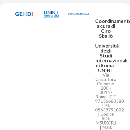
Coordinament
a cura di
Ciro
Sbailò
Università
degli
Studi
Internazionali
di Roma -
UNINT
Via
Cristoforo
Colombo,
200 -
00147
Roma | C.F.
97136680580
| P.I.
05639791002
| Codice
SDI:
M5UXCR1
| Mail: