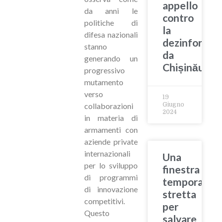
appello
da anni le
contro
politiche di
la
difesa nazionali
dezinformat
stanno
da
generando un
Chișinău
progressivo
mutamento
verso
19
Giugno
collaborazioni
2024
in materia di
armamenti con
aziende private
internazionali
Una
per lo sviluppo
finestra
di programmi
temporale
di innovazione
stretta
competitivi.
per
Questo
salvare