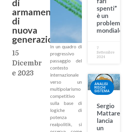
di
fari
spenti”
armamenti
è un
di
problema
nuova
mondiale
generazione
In un quadro di
7
15
Settembre
progressivo
2024
passaggio del
Dicembr
contesto
e 2023
internazionale
verso un
ANALISI
RISCHI
multipolarismo
SISTEMA
competitivo
sulla base di
Sergio
logiche di
Mattarella
potenza
lancia
realpolitik, si
un
osserva come