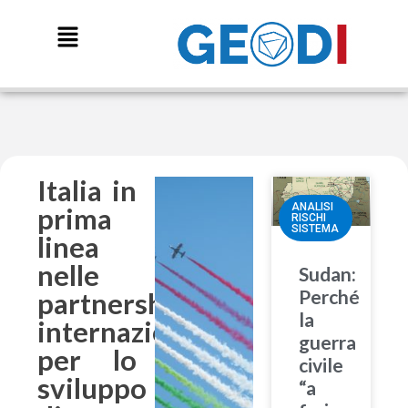
Italia in
ANALISI
prima
RISCHI
SISTEMA
linea
nelle
Sudan:
Perché
partnership
la
internazionali
guerra
per lo
civile
sviluppo
“a