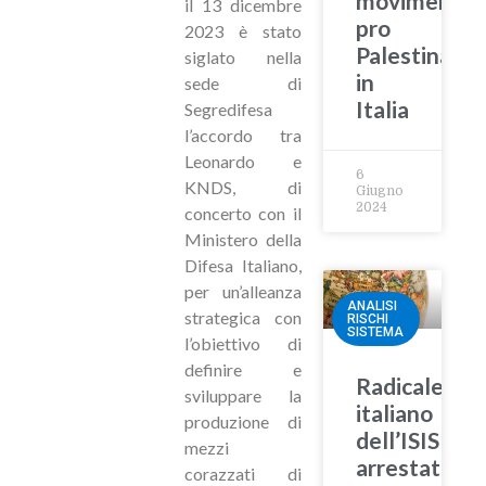
movimenti
il 13 dicembre
pro
2023 è stato
Palestina
siglato nella
in
sede di
Italia
Segredifesa
l’accordo tra
Leonardo e
6
KNDS, di
Giugno
2024
concerto con il
Ministero della
Difesa Italiano,
per un’alleanza
ANALISI
strategica con
RISCHI
SISTEMA
l’obiettivo di
definire e
Radicale
sviluppare la
italiano
produzione di
dell’ISIS
mezzi
arrestato
corazzati di