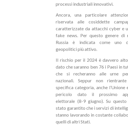
processi industriali innovativi.
Ancora, una particolare attenzi
riservata alle cosiddette campa
caratterizzate da attacchi cyber e ut
fake news. Per questo genere di m
Russia è indicata come uno de
geopolitici più attivo.
Il rischio per il 2024 è davvero alt
dato che saranno ben 76 i Paesi in tu
che si recheranno alle urne per
nazionali. Seppur non rientrant
specifica categoria, anche l’Unione 
pericolo dato il prossimo ap
elettorale (8-9 giugno). Su questo
stato garantito che i servizi di intelli
stanno lavorando in costante collab
quelli di altri Stati.