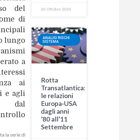
so del
20 Ottobre 2024
come di
cipali
ANALISI RISCHI
to lungo
SISTEMA
anismi
erato a
eressi
Rotta
enza ai
Transatlantica:
i e agli
le relazioni
Europa-USA
ti dal
dagli anni
ontrollo
’80 all’11
Settembre
a la serie di