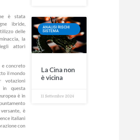
one è stata
gne ibride,
ANALISI RISCHI
ilizzo delle
SISTEMA
inaccia, la
gli attori
o e concreto
La Cina non
tto il mondo
è vicina
 votazioni
e in questa
europea è in
11 Settembre 2024
puntamento
 versante, è
gence italiani
orazione con