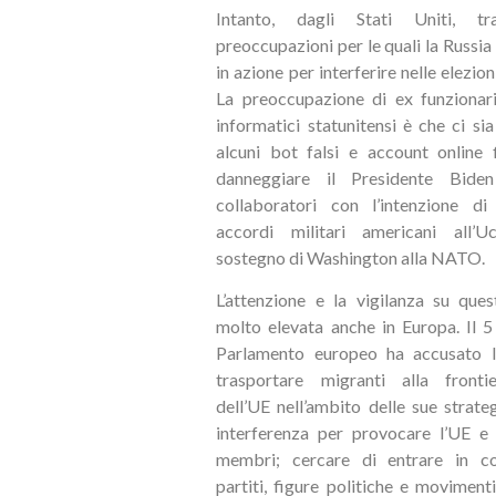
Intanto, dagli Stati Uniti, tr
preoccupazioni per le quali la Russia
in azione per interferire nelle elezio
La preoccupazione di ex funzionari
informatici statunitensi è che ci sia 
alcuni bot falsi e account online f
danneggiare il Presidente Bide
collaboratori con l’intenzione di
accordi militari americani all’U
sostegno di Washington alla NATO.
L’attenzione e la vigilanza su que
molto elevata anche in Europa. Il 5 
Parlamento europeo ha accusato l
trasportare migranti alla fronti
dell’UE nell’ambito delle sue strateg
interferenza per provocare l’UE e 
membri; cercare di entrare in c
partiti, figure politiche e moviment