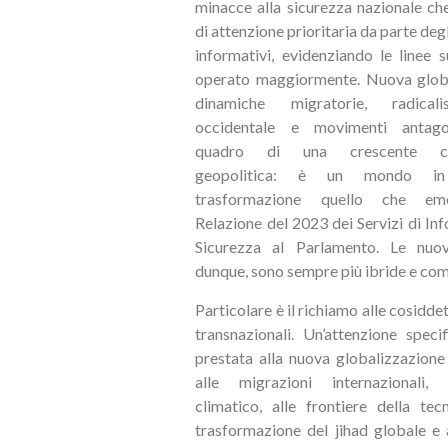
minacce alla sicurezza nazionale ch
di attenzione prioritaria da parte de
informativi, evidenziando le linee 
operato maggiormente. Nuova globa
dinamiche migratorie, radical
occidentale e movimenti antagon
quadro di una crescente conf
geopolitica: è un mondo in
trasformazione quello che em
Relazione del 2023 dei Servizi di In
Sicurezza al Parlamento. Le nuo
dunque, sono sempre più ibride e co
Particolare è il richiamo alle cosidde
transnazionali. Un’attenzione speci
prestata alla nuova globalizzazion
alle migrazioni internazionali,
climatico, alle frontiere della tecn
trasformazione del jihad globale e 