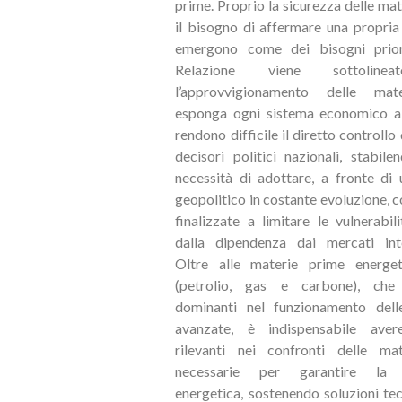
prime. Proprio
la sicurezza delle ma
il bisogno di affermare una propri
emergono come dei bisogni priori
Relazione viene sottolin
l’approvvigionamento delle mat
esponga ogni sistema economico a 
rendono difficile il diretto controllo
decisori politici nazionali, stabile
necessità di adottare, a fronte di
geopolitico in costante evoluzione, 
finalizzate a limitare le vulnerabili
dalla dipendenza dai mercati inter
Oltre alle materie prime energeti
(petrolio, gas e carbone), che
dominanti nel funzionamento del
avanzate, è indispensabile aver
rilevanti nei confronti delle ma
necessarie per garantire la t
energetica, sostenendo soluzioni te