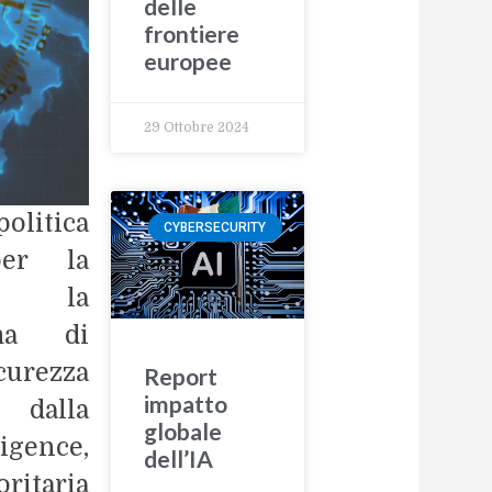
delle
frontiere
europee
29 Ottobre 2024
olitica
CYBERSECURITY
per la
tte la
mma di
urezza
Report
impatto
dalla
globale
igence,
dell’IA
ritaria