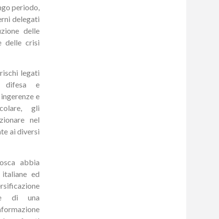
ungo periodo,
erni delegati
uzione delle
 delle crisi
rischi legati
a difesa e
a ingerenze e
colare, gli
zionare nel
te ai diversi
osca abbia
 italiane ed
rsificazione
one di una
nformazione