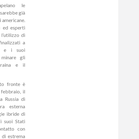
apelano le
 sarebbe già
ni americane.
 ed esperti
l’utilizzo di
inalizzati a
n e i suoi
 minare gli
craina e il
sto fronte è
febbraio, il
a Russia di
era esterna
ie ibride di
i suoi Stati
ontatto con
i di estrema