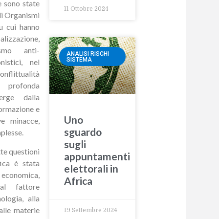
e sono state
11 Ottobre 2024
gli Organismi
su cui hanno
lizzazione,
ismo anti-
ANALISI RISCHI
SISTEMA
istici, nel
littualità
 profonda
erge dalla
formazione e
Uno
ve minacce,
sguardo
mplesse.
sugli
tte questioni
appuntamenti
fica è stata
elettorali in
e economica,
Africa
 al fattore
ologia, alla
alle materie
19 Settembre 2024