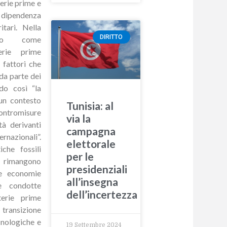
terie prime e
a dipendenza
tari. Nella
DIRITTO
eato come
erie prime
fattori che
 da parte dei
ndo così “la
 un contesto
Tunisia: al
contromisure
via la
tà derivanti
campagna
nazionali”.
elettorale
che fossili
per le
 rimangono
presidenziali
le economie
all’insegna
e condotte
dell’incertezza
terie prime
ransizione
cnologiche e
19 Settembre 2024